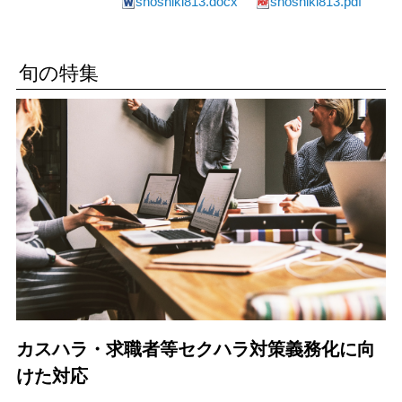
shoshiki813.docx
shoshiki813.pdf
旬の特集
カスハラ・求職者等セクハラ対策義務化に向
けた対応