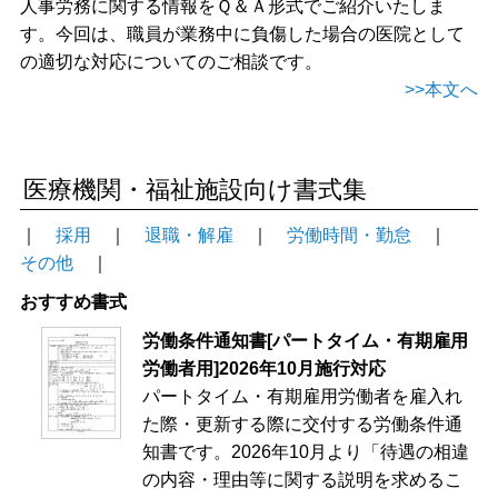
人事労務に関する情報をＱ＆Ａ形式でご紹介いたしま
す。今回は、職員が業務中に負傷した場合の医院として
の適切な対応についてのご相談です。
>>本文へ
医療機関・福祉施設向け書式集
｜
採用
｜
退職・解雇
｜
労働時間・勤怠
｜
その他
｜
おすすめ書式
労働条件通知書[パートタイム・有期雇用
労働者用]2026年10月施行対応
パートタイム・有期雇用労働者を雇入れ
た際・更新する際に交付する労働条件通
知書です。2026年10月より「待遇の相違
の内容・理由等に関する説明を求めるこ